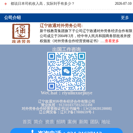
都说日本司机收入高，实际到手有多少？
2026-07-10
公司介绍
更多
辽宁政通对外劳务公司:
新干线教育集团旗下子公司辽宁政通对外劳务经济合作有限
公司成立于2004年3月，经中华人民共和国商务部批准并授
权颁发《对外劳务合作经营资格证书》.....
查看更多
出国工作咨询
WeChat：riyuliuxuejiuye
辽宁政通对外劳务经济合作有限公司
营业执照：91210103759124324M
对外劳务合作经营资格证书[证书编号：LW210020120008]
辽公网安备：辽ICP备17008659号-1
首页
简介
资质
招聘
案例
新闻
团队
地址
|
|
|
|
|
|
|