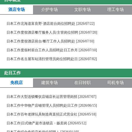
签证+高薪offer一站搞定！
下一站 8月1日广州现场面试会，通信公司&免税店“赴日
酒店专场
介护专场
文职专场
理工专场
签证+高薪offer一站搞定！
日本工作北海道富良野·酒店前台岗位招聘|赴 [2026/07/22]
日本工作度假酒店餐厅服务人员/主管岗位招聘 [2026/07/20]
日本工作度假酒店前台/餐厅工作人员招聘|赴 [2026/07/10]
日本工作度假村前台工作人员招聘|赴日工作月 [2026/07/10]
日本工作名古屋车站清扫管理员岗位招聘|赴日 [2026/07/02]
赴日工作
免税店
建筑专场
在日转职
司机专场
日本工作大型连锁餐饮店铺店长运营管理岗招 [2026/07/07]
日本工作中华物产店铺管理人员招聘|赴日工作 [2026/06/15]
日本工作百年老牌玩具制造商直招正式营业社 [2026/05/18]
日本工作|日式物产超市连锁店・贩卖岗 [2026/05/12]