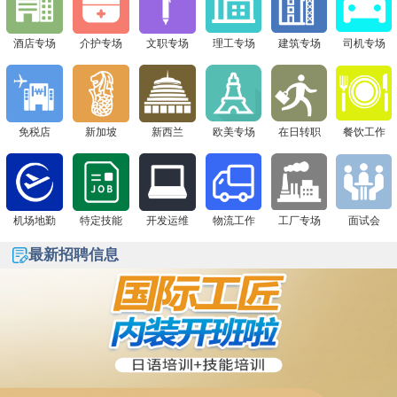
签证+高薪offer一站搞定！
下一站 8月1日广州现场面试会，通信公司&免税店“赴日
签证+高薪offer一站搞定！
酒店专场
介护专场
文职专场
理工专场
建筑专场
司机专场
免税店
新加坡
新西兰
欧美专场
在日转职
餐饮工作
机场地勤
特定技能
开发运维
物流工作
工厂专场
面试会
最新招聘信息