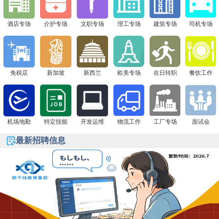
下一站 8月1日广州现场面试会，通信公司&免税店“赴日
签证+高薪offer一站搞定！
酒店专场
介护专场
文职专场
理工专场
建筑专场
司机专场
免税店
新加坡
新西兰
欧美专场
在日转职
餐饮工作
机场地勤
特定技能
开发运维
物流工作
工厂专场
面试会
最新招聘信息