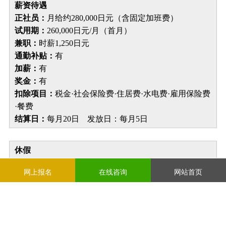
薪资待遇
正社员：
月给约280,000日元（含固定加班费）
试用期：
260,000日元/月（首月）
兼职：
时薪1,250日元
通勤补贴：
有
加薪：
有
奖金：
有
扣除项目：
税金·社会保险费·住居费·水电费·雇用保险费
·餐费
结算日：
每月20日 发放日：每月5日
休假
年间休日119天（含祝日等，按公司日历）
网上报名
在线咨询
网站首页
有薪休假
社会保险
厚生年金
健康保险
雇用保险