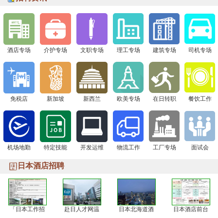
下一站 8月1日广州现场面试会，通信公司&免税店“赴日
签证+高薪offer一站搞定！
酒店专场
介护专场
文职专场
理工专场
建筑专场
司机专场
免税店
新加坡
新西兰
欧美专场
在日转职
餐饮工作
机场地勤
特定技能
开发运维
物流工作
工厂专场
面试会
日本酒店招聘
「日本工作招
赴日人才网温
日本北海道酒
日本酒店前台