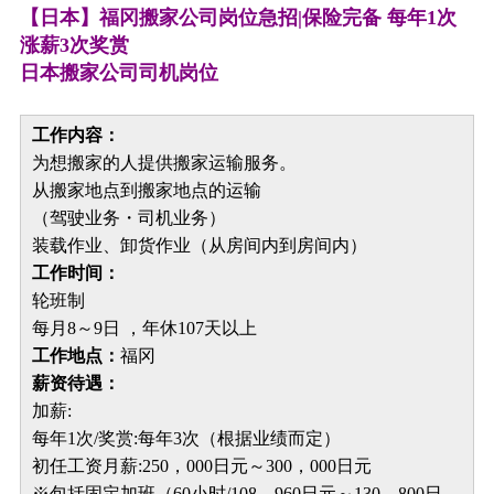
【日本】福冈搬家公司岗位急招|保险完备 每年1次
涨薪3次奖赏
日本搬家公司司机岗位
工作内容：
为想搬家的人提供搬家运输服务。
从搬家地点到搬家地点的运输
（驾驶业务・司机业务）
装载作业、卸货作业（从房间内到房间内）
工作时间：
轮班制
每月8～9日 ，年休107天以上
工作地点：
福冈
薪资待遇：
加薪:
每年1次/奖赏:每年3次（根据业绩而定）
初任工资月薪:250，000日元～300，000日元
※包括固定加班（60小时/108，960日元～130，800日