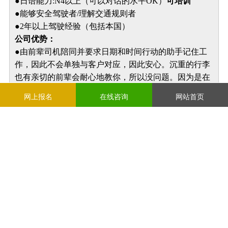
●日语能力:N4以上（可以对话的水平OK）
可培训
●能够安全驾驶者/理解交通规则者
●2年以上驾驶经验（包括本国）
公司优势：
●由前辈司机陪同并要求日期和时间行动的助手记住工
作，因此不会单独与客户对应，因此安心。沉重的行李
也有亲切的前辈会耐心地教你，所以没问题。因为是在
团队中工作，所以可以愉快地工作。
网上报名
在线咨询
网站首页
●即入寮可（家电・可以立即入住带家具的舒适社宅）
通勤距离可以骑自行车到达。
●本公司是福冈成长最快的搬家公司，今后计划增加外
籍员工。
●搬家工作因为努力工作，所以能直接让客户高兴，感
觉非常有意义。将来，支持“想永久居住，想召唤家
人”等梦想。让我们一起快乐地工作，实现自己的梦想
吧