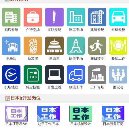
下一站 8月1日广州现场面试会，通信公司&免税店“赴日
签证+高薪offer一站搞定！
酒店专场
介护专场
文职专场
理工专场
建筑专场
司机专场
免税店
新加坡
新西兰
欧美专场
在日转职
餐饮工作
机场地勤
特定技能
开发运维
物流工作
工厂专场
面试会
日本it开发岗位
日本IT开发&#
赴日工作|日本
日本机械设计
日本劳务IT岗