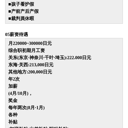
■孩子看护假
■产前产后产假
■裁判員休暇
0
5
薪资待遇
月220000~300000日元
综合职初期月工资
关东(东京·神奈川·千叶·埼玉):222.000日元
东海·关西:213,000日元
其他地方:200,000日元
年2次
加薪
(4月/10月)，
奖金
每年两次(8月·1月)
各种
补贴