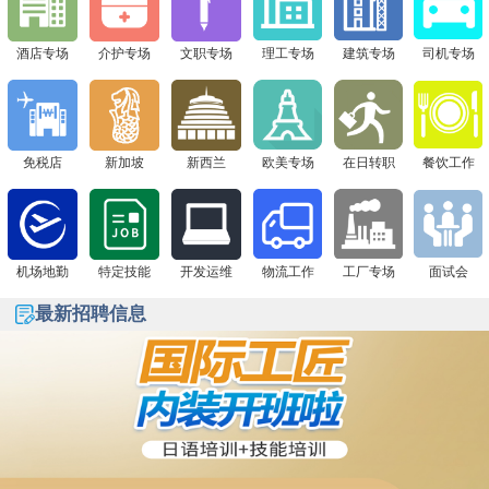
签证+高薪offer一站搞定！
下一站 8月1日广州现场面试会，通信公司&免税店“赴日
签证+高薪offer一站搞定！
酒店专场
介护专场
文职专场
理工专场
建筑专场
司机专场
免税店
新加坡
新西兰
欧美专场
在日转职
餐饮工作
机场地勤
特定技能
开发运维
物流工作
工厂专场
面试会
最新招聘信息