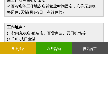
因工作地点而有所变动。
※百货店等工作地点店铺营业时间固定，几乎无加班。
每周休2天制(月8~9日，有连休假)
工作地点：
(1)都内免税店·服装店、百货商店、羽田机场等
(2)千叶·成田空港
(3)静冈县御殿场奥特莱斯
网上报名
在线咨询
网站首页
(4)关西地区(关西国际机场、临空购物中心)