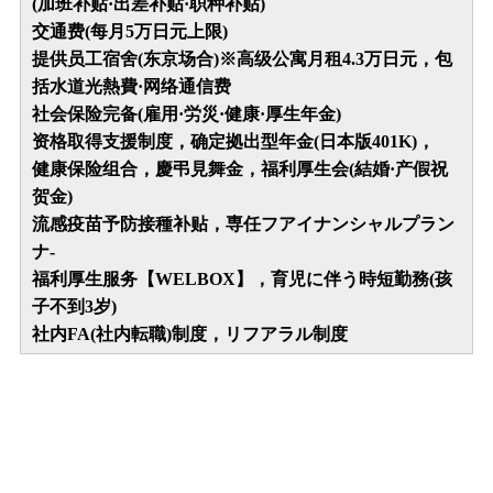
(加班补贴·出差补贴·职种补贴)
交通费(每月5万日元上限)
提供员工宿舍(东京场合)※高级公寓月租4.3万日元，包
括水道光熱費·网络通信费
社会保险完备(雇用·労災·健康·厚生年金)
资格取得支援制度，确定拠出型年金(日本版401K)，
健康保险组合，慶弔見舞金，福利厚生会(結婚·产假祝
贺金)
流感疫苗予防接種补贴，専任フアイナンシャルプラン
ナ-
福利厚生服务【WELBOX】，育児に伴う時短勤務(孩
子不到3岁)
社内FA(社内転職)制度，リフアラル制度