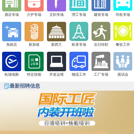
签证+高薪offer一站搞定！
下一站 8月1日广州现场面试会，通信公司&免税店“赴日
酒店专场
介护专场
文职专场
理工专场
建筑专场
司机专场
签证+高薪offer一站搞定！
免税店
新加坡
新西兰
欧美专场
在日转职
餐饮工作
机场地勤
特定技能
开发运维
物流工作
工厂专场
面试会
最新招聘信息