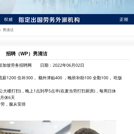
P）男清洁
招聘（WP）男清洁
加坡劳务招聘网 日期：2022年06月02日
00 住补300， 额外津贴400 ，晚班补助100 全勤100， 吃饭
大楼打扫)，晚上1点到早5点半(在麦当劳打扫厨房)，每周日休
月休6天
劳，服从安排