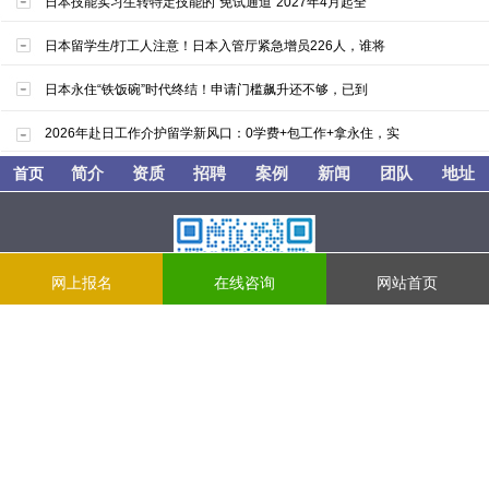
日本技能实习生转特定技能的“免试通道”2027年4月起全
日本留学生/打工人注意！日本入管厅紧急增员226人，谁将
日本永住“铁饭碗”时代终结！申请门槛飙升还不够，已到
2026年赴日工作介护留学新风口：0学费+包工作+拿永住，实
简介
资质
招聘
案例
新闻
团队
地址
首页
网上报名
在线咨询
网站首页
WeChat：riyuliuxuejiuye
辽宁政通对外劳务经济合作有限公司
营业执照：91210103759124324M
对外劳务合作经营资格证书[证书编号：LW210020120008]
辽公网安备：辽ICP备17008659号-1
咨询电话：024-31627112