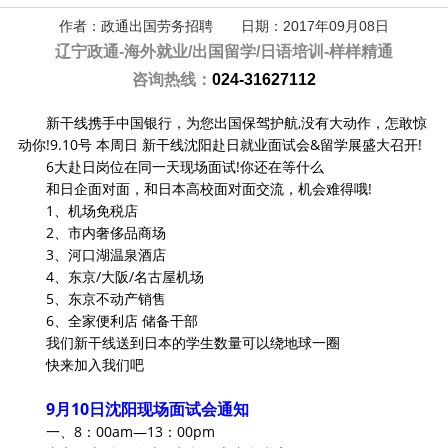
作者：政通出国劳务招聘 日期：2017年09月08日
辽宁政通-
海外就业/出国留学/日语培训-样样精通
咨询热线：
024-31627112
新干线携手中国银行，为您出国保驾护航,没有大动作，怎敢惊
动你!9.10号 本周日 新干线沈阳赴日就业面试会&留学展盛大召开!
6大赴日岗位在同一天现场面试!你还在等什么
和日企面对面，和日本高校面对面交流，机会难得哦!
1、机场免税店
2、市内奢侈品商场
3、河口湖温泉酒店
4、东京/大阪/名古屋机场
5、东京不动产销售
6、全家便利店 储备干部
我们新干线送到日本的学生数量可以绕地球一圈
快来加入我们吧
9月10日沈阳现场面试会通知
一、8：00am—13：00pm