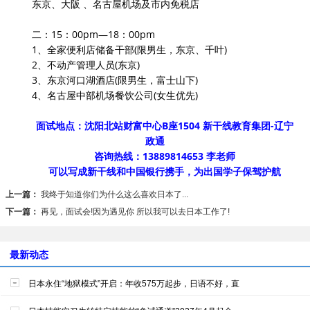
东京、大阪 、名古屋机场及市内免税店
二：15：00pm—18：00pm
1、全家便利店储备干部(限男生，东京、千叶)
2、不动产管理人员(东京)
3、东京河口湖酒店(限男生，富士山下)
4、名古屋中部机场餐饮公司(女生优先)
面试地点：沈阳北站财富中心B座1504 新干线教育集团-辽宁
政通
咨询热线：13889814653 李老师
可以写成新干线和中国银行携手，为出国学子保驾护航
上一篇：
我终于知道你们为什么这么喜欢日本了...
下一篇：
再见，面试会!因为遇见你 所以我可以去日本工作了!
最新动态
日本永住“地狱模式”开启：年收575万起步，日语不好，直