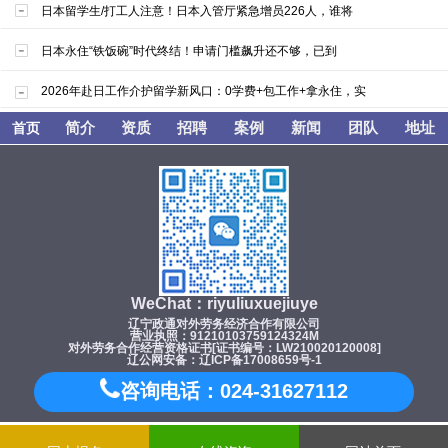
日本留学生/打工人注意！日本入管厅紧急增员226人，谁将
日本永住“铁饭碗”时代终结！申请门槛飙升还不够，已到
2026年赴日工作介护留学新风口：0学费+包工作+拿永住，实
简介
资质
招聘
案例
新闻
团队
地址
首页
WeChat：riyuliuxuejiuye
辽宁政通对外劳务经济合作有限公司
营业执照：91210103759124324M
对外劳务合作经营资格证书[证书编号：LW210020120008]
辽公网安备：辽ICP备17008659号-1
咨询电话：024-31627112