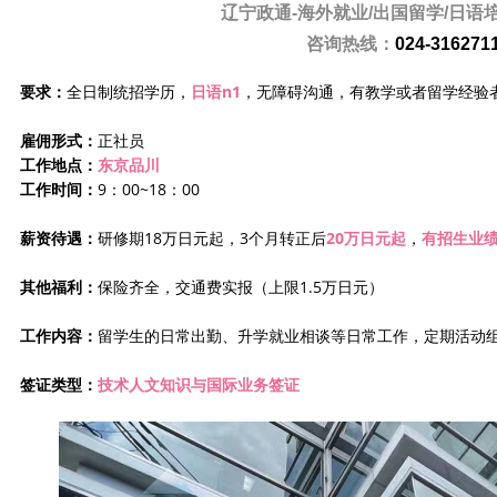
辽宁政通-
海外就业/出国留学/日语
咨询热线：
024-316271
要求：
全日制统招学历，
日语n1
，无障碍沟通，有教学或者留学经验
雇佣形式：
正社员
工作地点：
东京品川
工作时间：
9：00~18：00
薪资待遇：
研修期18万日元起，3个月转正后
20万日元起
，
有招生业
其他福利：
保险齐全，交通费实报（上限1.5万日元）
工作内容：
留学生的日常出勤、升学就业相谈等日常工作，定期活动
签证类型：
技术人文知识与国际业务签证