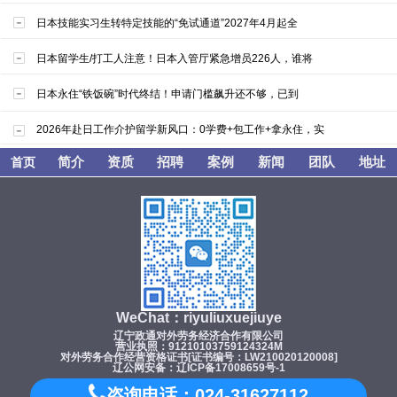
日本技能实习生转特定技能的“免试通道”2027年4月起全
日本留学生/打工人注意！日本入管厅紧急增员226人，谁将
日本永住“铁饭碗”时代终结！申请门槛飙升还不够，已到
2026年赴日工作介护留学新风口：0学费+包工作+拿永住，实
简介
资质
招聘
案例
新闻
团队
地址
首页
WeChat：riyuliuxuejiuye
辽宁政通对外劳务经济合作有限公司
营业执照：91210103759124324M
对外劳务合作经营资格证书[证书编号：LW210020120008]
辽公网安备：辽ICP备17008659号-1
咨询电话：024-31627112