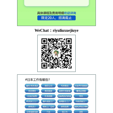
WeChat：riyuliuxuejiuye