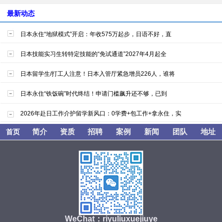
最新动态
日本永住“地狱模式”开启：年收575万起步，日语不好，直
日本技能实习生转特定技能的“免试通道”2027年4月起全
日本留学生/打工人注意！日本入管厅紧急增员226人，谁将
日本永住“铁饭碗”时代终结！申请门槛飙升还不够，已到
2026年赴日工作介护留学新风口：0学费+包工作+拿永住，实
简介
资质
招聘
案例
新闻
团队
地址
首页
WeChat：riyuliuxuejiuye