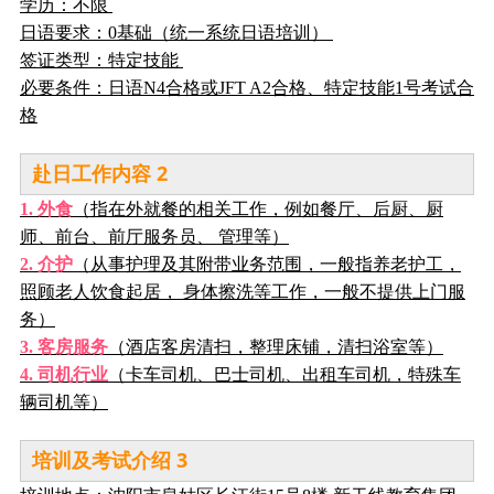
学历：不限
日语要求：0基础（统一系统日语培训）
签证类型：特定技能
必要条件：日语N4合格或JFT A2合格、特定技能1号考试合
格
2
赴日工作内容
1. 外食
（指在外就餐的相关工作，例如餐厅、后厨、厨
师、前台、前厅服务员、 管理等）
2. 介护
（从事护理及其附带业务范围，一般指养老护工，
照顾老人饮食起居， 身体擦洗等工作，一般不提供上门服
务）
3. 客房服务
（酒店客房清扫，整理床铺，清扫浴室等）
4. 司机行业
（卡车司机、巴士司机、出租车司机，特殊车
辆司机等）
3
培训及考试介绍