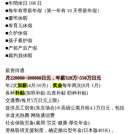
■年間休日 108 日
■每年有带薪年假（第一年有 10 天带薪年假）
■慶弔休暇
■有育儿休假
■介护休假
■孩子看护假
■产前产后产假
■裁判員休暇
薪资待遇
月220000~300000日元
，年薪328万~550万日元
年2次
加薪
(4月/10月)，
奖金
每年两次(8月·1月)
各种
补贴
(加班补贴·出差补贴·职种补贴)
交通费(每月5万日元上限)
提供员工宿舍(东京场合)※高级公寓月租4.1万日元，包括
水道光熱費·网络通信费
社会保险完备(雇用·労災·健康·厚生年金)
资格取得支援制度，确定拠出型年金(日本版401K)，