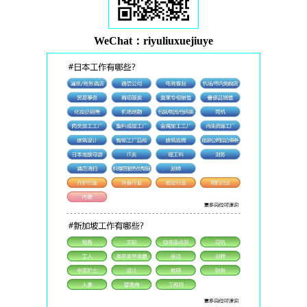
WeChat：riyuliuxuejiuye