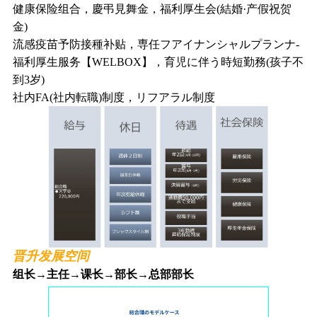
健康保险组合，慶弔見舞金，福利厚生会(結婚·产假祝贺
金)
流感疫苗予防接種补贴，専任フアイナンシャルプランナ-
福利厚生服务【WELBOX】，育児に伴う時短勤務(孩子不
到3岁)
社内FA(社内転職)制度，リフアラル制度
晋升发展空间
组长→主任→课长→部长→总部部长