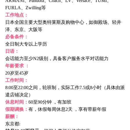
ARMANI、Pandora、Coach、LV、Versace、TUMI、
FURLA、Zwilling等
工作地点：
日本全国主要大型奥特莱斯及购物中心，如御殿场、轻井
泽、东京、大阪等
必备条件：
全日制大专以上学历
日语：
会话能力至少N2级别，具备客户服务水平对话能力
年龄要求 ：
20岁至45岁
工作时间：
8:00至22:00之间，轮班制，实际工作7.5或8小时（具体由派
遣店铺决定）
休息时间：
60至90分钟 ，有加班
假期调换：
有，休假每周休息2天 ，享有带薪年假
薪酬：
东京都: