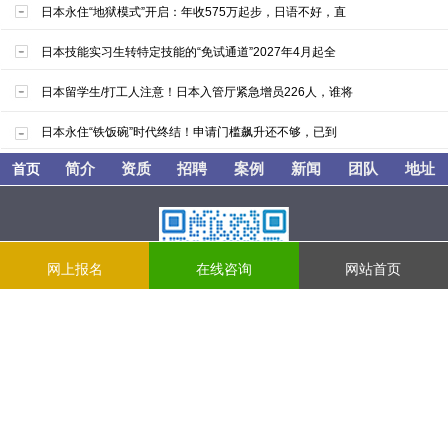
日本永住“地狱模式”开启：年收575万起步，日语不好，直
日本技能实习生转特定技能的“免试通道”2027年4月起全
日本留学生/打工人注意！日本入管厅紧急增员226人，谁将
日本永住“铁饭碗”时代终结！申请门槛飙升还不够，已到
简介
资质
招聘
案例
新闻
团队
地址
首页
网上报名
在线咨询
网站首页
WeChat：riyuliuxuejiuye
辽宁政通对外劳务经济合作有限公司
营业执照：91210103759124324M
对外劳务合作经营资格证书[证书编号：LW210020120008]
辽公网安备：辽ICP备17008659号-1
咨询电话：024-31627112