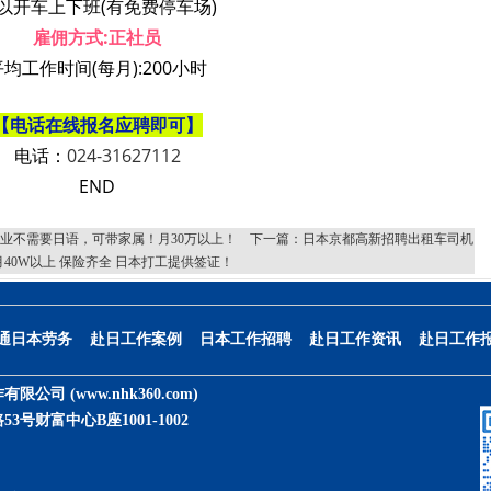
以开车上下班(有免费停车场)
雇佣方式:正社员
平均工作时间(每月):200小时
【
电话在线报名应聘即可
】
电话：
024-31627112
END
业不需要日语，可带家属！月30万以上！
下一篇：
日本京都高新招聘出租车司机
月40W以上 保险齐全 日本打工提供签证！
通日本劳务
赴日工作案例
日本工作招聘
赴日工作资讯
赴日工作
作有限公司
(www.nhk360.com)
号财富中心B座1001-1002