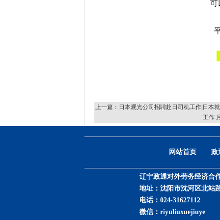
可
上一篇：
日本观光公司招聘赴日司机工作|日本就
工作 
网站首页
政
辽宁政通对外劳务经济合
地址：沈阳市沈河区北站路53
电话：
024-31627112
微信：riyuliuxuejiuye