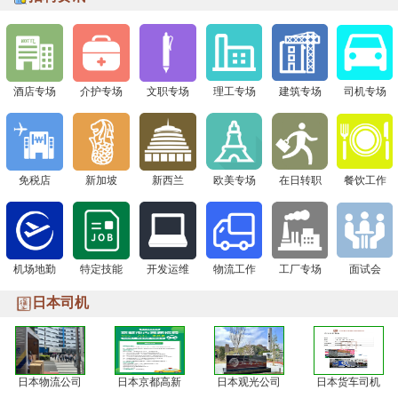
签证+高薪offer一站搞定！
酒店专场
介护专场
文职专场
理工专场
建筑专场
司机专场
免税店
新加坡
新西兰
欧美专场
在日转职
餐饮工作
机场地勤
特定技能
开发运维
物流工作
工厂专场
面试会
日本司机
日本物流公司
日本京都高新
日本观光公司
日本货车司机