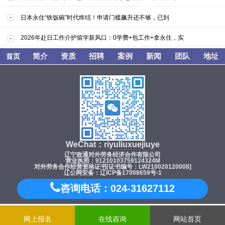
日本永住“铁饭碗”时代终结！申请门槛飙升还不够，已到
2026年赴日工作介护留学新风口：0学费+包工作+拿永住，实
简介
资质
招聘
案例
新闻
团队
地址
首页
WeChat：riyuliuxuejiuye
辽宁政通对外劳务经济合作有限公司
营业执照：91210103759124324M
对外劳务合作经营资格证书[证书编号：LW210020120008]
辽公网安备：辽ICP备17008659号-1
咨询电话：024-31627112
网上报名
在线咨询
网站首页