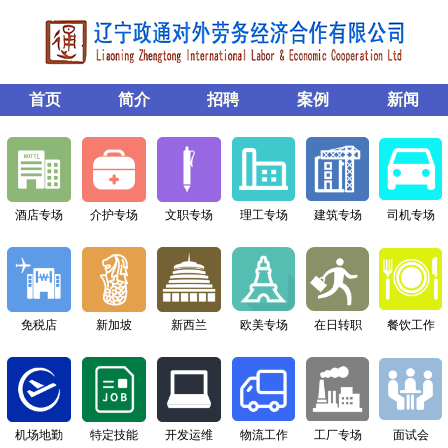
首页
简介
招聘
案例
新闻
酒店专场
介护专场
文职专场
理工专场
建筑专场
司机专场
免税店
新加坡
新西兰
欧美专场
在日转职
餐饮工作
机场地勤
特定技能
开发运维
物流工作
工厂专场
面试会