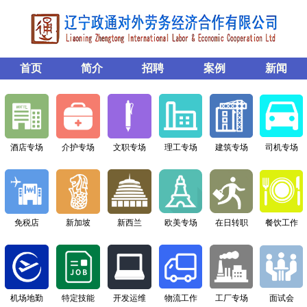
首页
简介
招聘
案例
新闻
酒店专场
介护专场
文职专场
理工专场
建筑专场
司机专场
免税店
新加坡
新西兰
欧美专场
在日转职
餐饮工作
机场地勤
特定技能
开发运维
物流工作
工厂专场
面试会