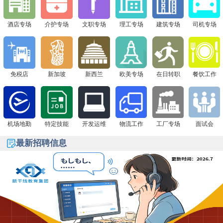
下一站 8月1日广州现场面试会，通信公司&免税店“赴日
签证+高薪offer一站搞定！
酒店专场
介护专场
文职专场
理工专场
建筑专场
司机专场
免税店
新加坡
新西兰
欧美专场
在日转职
餐饮工作
机场地勤
特定技能
开发运维
物流工作
工厂专场
面试会
最新招聘信息