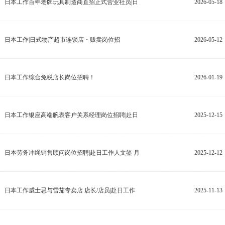
日本工作百年老牌玩具制造商直招正式营业社员|日
2026-05-18
日本工作|日式物产超市连锁店・贩卖岗位招
2026-05-12
日本工作综合免税店长岗位招聘！
2026-01-19
日本工作银座高端腕表客户关系经理岗位招聘|赴日
2025-12-15
日本劳务冲绳销售顾问岗位招聘|赴日工作人文签 月
2025-12-12
日本工作威士忌与雪茄专卖店 店长/店员|赴日工作
2025-11-13