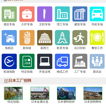
下一站 8月1日广州现场面试会，通信公司&免税店“赴日
签证+高薪offer一站搞定！
酒店专场
介护专场
文职专场
理工专场
建筑专场
司机专场
免税店
新加坡
新西兰
欧美专场
在日转职
餐饮工作
机场地勤
特定技能
开发运维
物流工作
工厂专场
面试会
日本工厂招聘
「特定技能」
日本金属分选
日本塑料粉碎
日本招聘网琦