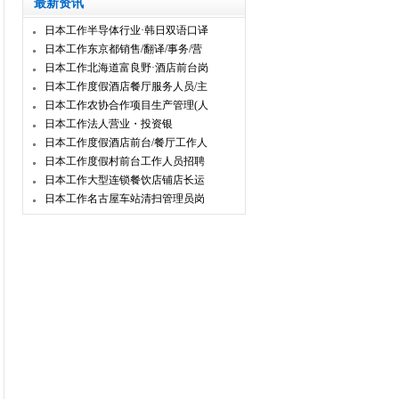
最新资讯
日本工作半导体行业·韩日双语口译
日本工作东京都销售/翻译/事务/营
日本工作北海道富良野·酒店前台岗
日本工作度假酒店餐厅服务人员/主
日本工作农协合作项目生产管理(人
日本工作法人营业・投资银
日本工作度假酒店前台/餐厅工作人
日本工作度假村前台工作人员招聘
日本工作大型连锁餐饮店铺店长运
日本工作名古屋车站清扫管理员岗