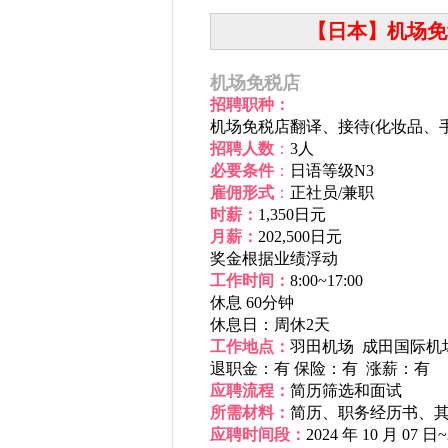
【日本】机场免
机场免税店
招聘职种：
机场免税店翻译、接待(化妆品、
招聘
人数
：
3人
必
要条件
：
日语等级N3
雇佣形
式
：
正社员/兼职
时薪：
1,350日元
月薪：
202,500日元
奖金根据业绩浮动
工作时间：
8:00~17:00
休息 60分钟
休息日：周休2天
工作地点：
羽田机场 成田国际机
退职金：有 保险：有 涨薪：有
应聘流程：
简历筛选和面试
所需材料：
简历、职务经历书、
应聘时间段：
2024 年 10 月 07 