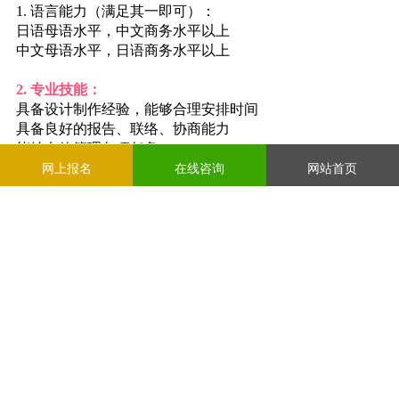
1. 语言能力（满足其一即可）：
日语母语水平，中文商务水平以上
中文母语水平，日语商务水平以上
2. 专业技能：
具备设计制作经验，能够合理安排时间
具备良好的报告、联络、协商能力
能够有效管理各项任务
理解并掌握日本流行设计趋势
网上报名
在线咨询
网站首页
3. 办公软件能力：
PPT：中级水平
设计工具：Photoshop、Illustrator
Word：中级水平
Excel：中级水平