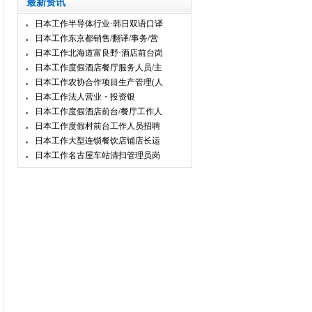
最新资讯
日本工作半导体行业·韩日双语口译
日本工作东京都销售/翻译/事务/营
日本工作北海道富良野·酒店前台岗
日本工作度假酒店餐厅服务人员/主
日本工作农协合作项目生产管理(人
日本工作法人营业・投资银
日本工作度假酒店前台/餐厅工作人
日本工作度假村前台工作人员招聘
日本工作大型连锁餐饮店铺店长运
日本工作名古屋车站清扫管理员岗