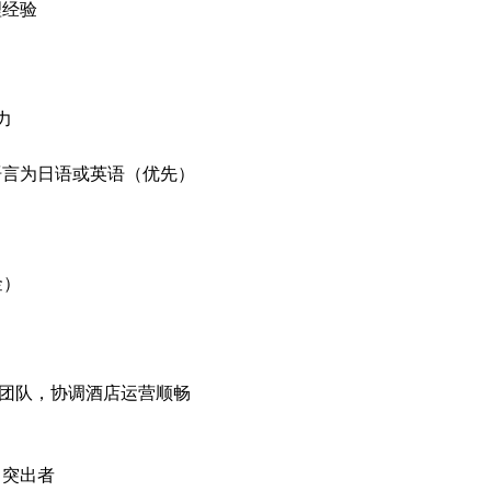
理经验
能力
语言为日语或英语（优先）
金）
机团队，协调酒店运营顺畅
力突出者