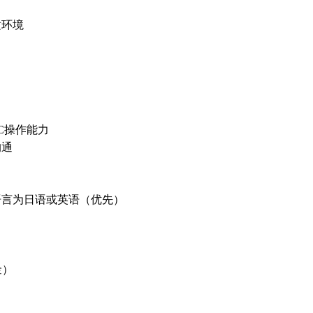
适环境
C操作能力
沟通
语言为日语或英语（优先）
金）