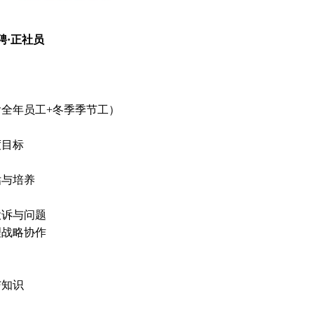
聘·正社员
全年员工+冬季季节工）
度目标
估与培养
投诉与问题
理战略协作
与知识