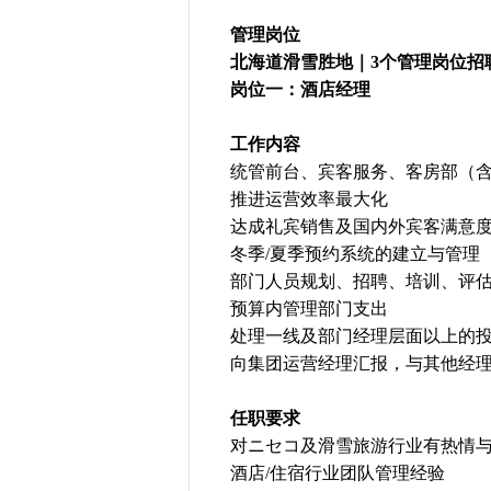
管理岗位
北海道滑雪胜地｜3个管理岗位招
岗位一：酒店经理
工作内容
统管前台、宾客服务、客房部（含
推进运营效率最大化
达成礼宾销售及国内外宾客满意
冬季/夏季预约系统的建立与管理
部门人员规划、招聘、培训、评
预算内管理部门支出
处理一线及部门经理层面以上的
向集团运营经理汇报，与其他经
任职要求
对ニセコ及滑雪旅游行业有热情
酒店/住宿行业团队管理经验