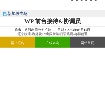
新加坡专场
WP 前台接待&协调员
作者：政通出国劳务招聘 日期：2023年03月15日
辽宁政通-
海外就业/出国留学/日语培训-样样精通
咨询热线：
024-31627112
网上报名
在线咨询
网站首页
雇佣公司：电镀公司
聘请职位：前台接待&协调员 WP
工作时间：
(1)前三个月试用期：
周一至周五 8:30-6:30
周六8:30-12:30月休4天
(2)三个月试用期学得快能胜任
周一到周五 8:30-5:30
周六8:30-12:30
基本底薪：底薪1800 住补300 满勤150 医药费$200/年
加班薪酬：加班$12/小时 参考收入$2500+
岗位要求：男/女 40岁以下，会英文，接听电话，收货，出