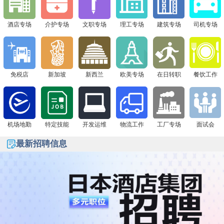
签证+高薪offer一站搞定！
下一站 8月1日广州现场面试会，通信公司&免税店“赴日
酒店专场
介护专场
文职专场
理工专场
建筑专场
司机专场
签证+高薪offer一站搞定！
免税店
新加坡
新西兰
欧美专场
在日转职
餐饮工作
机场地勤
特定技能
开发运维
物流工作
工厂专场
面试会
最新招聘信息