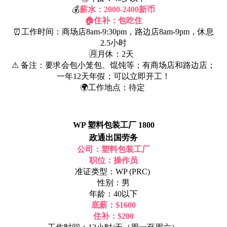
💰
薪水：2000-2400新币
🏠住补：包吃住
⏰工作时间：商场店8am-9:30pm，路边店8am-9pm，休息
2.5小时
🈷月休：2天
⚠ 备注：要求会包小笼包、馄饨等；有商场店和路边店；
一年12天年假；可以立即开工！
🌍工作地点：待定
WP 塑料包装工厂 1800
政通出国劳务
公司：塑料包装工厂
职位：操作员
准证类型：WP (PRC)
性别：男
年龄：40以下
底薪：$1600
住补：$200