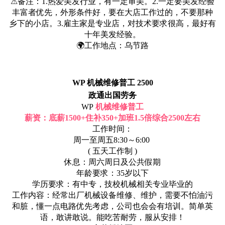
⚠备注：1.热爱美发行业，有一定审美。2.一定要美发经验
丰富者优先，外形条件好，要在大店工作过的，不要那种
乡下的小店。3.雇主家是专业店，对技术要求很高，最好有
十年美发经验。
🌍工作地点：乌节路
WP 机械维修普工 2500
政通出国劳务
WP
机械维修普工
薪资：底薪1500+住补350+加班1.5倍综合2500左右
工作时间：
周一至周五8:30～6:00
( 五天工作制 )
休息：周六周日及公共假期
年龄要求：35岁以下
学历要求：有中专，技校机械相关专业毕业的
工作内容：经常出厂机械设备维修、维护，需要不怕油污
和脏，懂一点电路优先考虑，公司也会会有培训。简单英
语，敢讲敢说。能吃苦耐劳，服从安排！