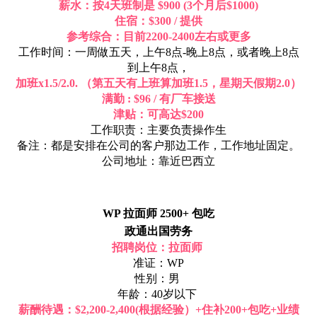
薪水：按4天班制是 $900 (3个月后$1000)
住宿：$300 / 提供
参考综合：目前2200-2400左右或更多
工作时间：一周做五天，上午8点-晚上8点，或者晚上8点
到上午8点，
加班x1.5/2.0. （第五天有上班算加班1.5，星期天假期2.0）
满勤 : $96 / 有厂车接送
津贴：可高达$200
工作职责：主要负责操作生
备注：都是安排在公司的客户那边工作，工作地址固定。
公司地址：靠近巴西立
WP 拉面师 2500+ 包吃
政通出国劳务
招聘岗位：拉面师
准证：WP
性别：男
年龄：40岁以下
薪酬待遇：$2,200-2,400(根据经验）+住补200+包吃+业绩