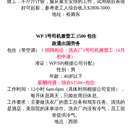
做工，不斤斤计较，服从雇主安排的工作，试用期后表现
好可起薪，参考老工人综合收入$2800-5000.
地址：裕廊东
WP 3号司机兼普工 2500 包住
政通出国劳务
包住（带空调）！
招聘岗位：洗衣厂3号司机兼普工（6月
初申请）
准证：WP/SP(根据公司分配）
性别：男
年龄：40岁以下
薪酬待遇：综合$2500+包住
工作时间：12小时 6am-6pm（具体时间根据公司安排），
每月休息两天，只能在周日休息。
工作要求：主要做洗衣厂的普工任务和驾车任务。清洗的
是酒店，美容院的床单浴巾。洗衣厂内没有冷气，员工宿
舍提供冷气。
地点：西部