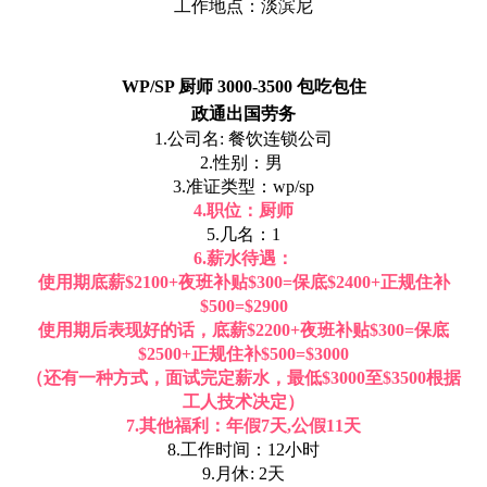
工作地点：淡滨尼
WP/SP 厨师 3000-3500 包吃包住
政通出国劳务
1.公司名: 餐饮连锁公司
2.性别：男
3.准证类型：wp/sp
4.职位：厨师
5.几名：1
6.薪水待遇：
使用期底薪$2100+夜班补贴$300=保底$2400+正规住补
$500=$2900
使用期后表现好的话，底薪$2200+夜班补贴$300=保底
$2500+正规住补$500=$3000
（还有一种方式，面试完定薪水，最低$3000至$3500根据
工人技术决定）
7.其他福利：年假7天,公假11天
8.工作时间：12小时
9.月休: 2天