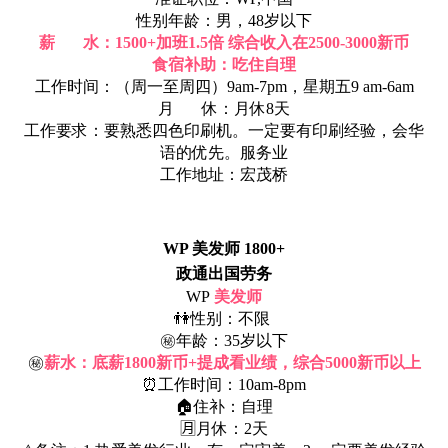
性别年龄：男，48岁以下
薪 水：1500+加班1.5倍 综合收入在2500-3000新币
食宿补助：吃住自理
工作时间：（周一至周四）9am-7pm，星期五9 am-6am
月 休：月休8天
工作要求：要熟悉四色印刷机。一定要有印刷经验，会华
语的优先。服务业
工作地址：宏茂桥
WP 美发师 1800+
政通出国劳务
WP
美发师
👫性别：不限
㊙年龄：35岁以下
㊙
薪水：底薪1800新币+提成看业绩，综合5000新币以上
⏰工作时间：10am-8pm
🏠住补：自理
🈷月休：2天