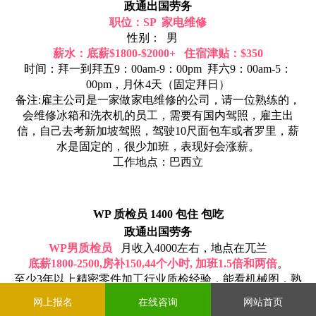
政通出国劳务
职位：SP 家电维修
性别： 男
薪水：底薪$1800-$2000+ 住宿津贴：$350
时间：拜一到拜五9：00am-9：00pm 拜六9：00am-5：
00pm，月休4天（固定拜日）
备注:雇主公司是一家做家电维修的公司，请一位熟练的，
会维修冰箱和洗衣机的员工，需要有国内驾照，雇主出
信，自己去考新加坡驾照，驾驶10尺面包车或者罗里，薪
水是固定的，很少加班，表现好会涨薪。
工作地点：巴西立
WP 质检员 1400 包住 包吃
政通出国劳务
WP男质检员
月收入4000左右，地点在兀兰
底薪1800-2500,房补150,44个小时, 加班1.5倍和两倍
。
至少3年以上精密零件加工行业质检经验，能看机械图，熟
练操作CMM机器。
网上报名
在线咨询
网站首页