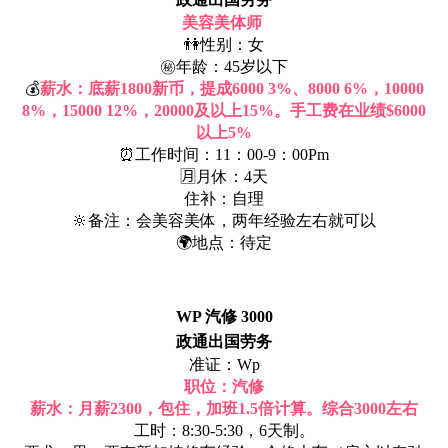
美容美体师
👫性别：女
㊙年龄：45岁以下
💰
薪水：底薪1800新币，提成6000 3%、8000 6%，10000
8%，15000 12%，20000及以上15%。手工费在业绩$6000
以上5%
⏰工作时间：11：00-9：00Pm
🈷月休：4天
住补：自理
🔆备注：会美容美体，两年经验左右就可以
🌍地点：待定
WP 汽修 3000
政通出国劳务
准证：Wp
职位：汽修
薪水：月薪2300，包住，加班1.5倍计算。综合3000左右
工时：8:30-5:30，6天制。