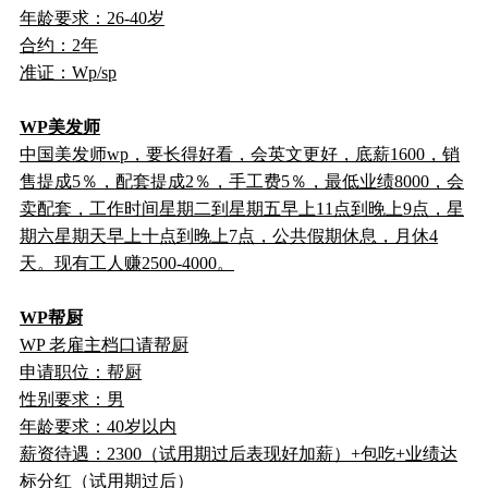
年龄要求：26-40岁
合约：2年
准证：Wp/sp
WP美发师
中国美发师wp，要长得好看，会英文更好，底薪1600，销
售提成5％，配套提成2％，手工费5％，最低业绩8000，会
卖配套，工作时间星期二到星期五早上11点到晚上9点，星
期六星期天早上十点到晚上7点，公共假期休息，月休4
天。现有工人赚2500-4000。
WP帮厨
WP 老雇主档口请帮厨
申请职位：帮厨
性别要求：男
年龄要求：40岁以内
薪资待遇：2300（试用期过后表现好加薪）+包吃+业绩达
标分红（试用期过后）