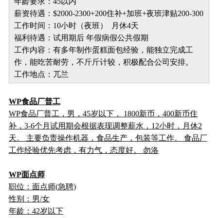
年龄要求：45以内
薪资待遇：$2000-2300+200住补+加班+夜班津贴200-300
工作时间：10小时（夜班） 月休4天
福利待遇：试用期后 年假病假公共假期
工作内容：有多年制作蛋糕面包经验，能独立完成工
作，能吃苦耐劳，不斤斤计较，积极配合公司安排。
工作地点：兀兰
WP食品厂普工
WP食品厂普工，男，45岁以下， 1800新币，400新币住
补，3-6个月试用期会根据表现调整薪水，12小时，月休2
天。 主要负责操作机器，食品生产，包装等工作。 食品厂
工作经验优先考虑，有力气，态度好。 勿洛
WP面点师
职位：面点师(急聘)
性别：男/女
年龄：42岁以下