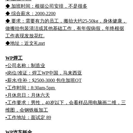
◆ 加班时间：根据公司安排，不是很多
◆ 综合薪水：2000-2200
◆ 要求：需要有力的员工，搬抬大约25-50kg，身体健康，
做搬抬包装清洁或其他基础工作，有年假病假，年终根据
工作表现发放花红.
◆地址：近文礼mrt
WP焊工
•公司名称：制造业
•岗位/准证：焊工WP中国，马来西亚
•薪水/住补：$2500-3000 包住加班OT
•工作时间：8:30am-5pm
•月休息日：月休六天
•工作要求：男性，40岁以下，会看样品用电脑画二维，三
维图，会钢铁板加工
•工作地址：面试定 89
WP汽车钣金