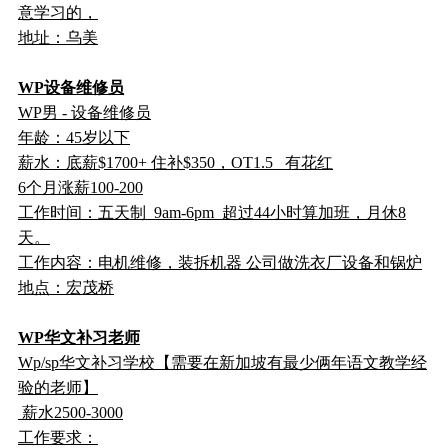
意学习的，
地址：乌美
WP设备维修员
WP男 - 设备维修员
年龄：45岁以下
薪水：底薪$1700+ 住补$350，OT1.5 有花红
6个月涨薪100-200
工作时间：五天制 9am-6pm 超过44小时算加班，月休8
天。
工作内容：电机维修，装拆机器 公司做洗衣厂设备和锅炉
地点：宏茂桥
WP华文补习老师
Wp/sp华文补习学校【需要在新加坡有最少俩年语文教学经
验的老师】
薪水2500-3000
工作要求：