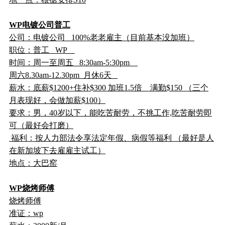
WP电镀公司普工
公司：电镀公司 100%老老雇主（目前基本没加班）
职位：普工 WP
时间：周一至周五 8:30am-5:30pm
周六8.30am-12.30pm 月休6天
薪水：底薪$1200+住补$300 加班1.5倍 满勤$150 （三个
月表现好，会做加薪$100）
要求：男，40岁以下，能吃苦耐劳，不挑工作,吃苦耐劳即
可（最好会打磨）
福利：按人力部法令享法定年假、病假等福利 （最好是人
在新加坡下去雇雇主试工）
地点：大巴窑
WP烧烤师傅
烧烤师傅
准证：wp