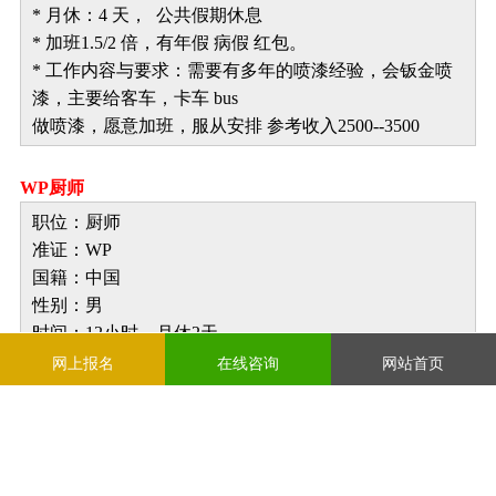
*
月休：4 天， 公共假期休息
*
加班1.5/2 倍，有年假 病假 红包。
* 工作内容与要求：需要有多年的喷漆经验，会钣金喷
漆，主要给客车，卡车 bus
做喷漆，愿意加班，服从安排 参考收入2500--3500
WP厨师
职位：厨师
准证：WP
国籍：中国
性别：男
时间：12小时，月休2天
薪水：2500左右看经验+包吃包住，后期视经验涨薪
网上报名
在线咨询
网站首页
资，表现好有奖金花红
要求：40岁以下，多年真实厨师经验，擅长川菜，手脚
快，不挑活，不计较。
备注：店开十多年，生意好，独立餐厅有冷气