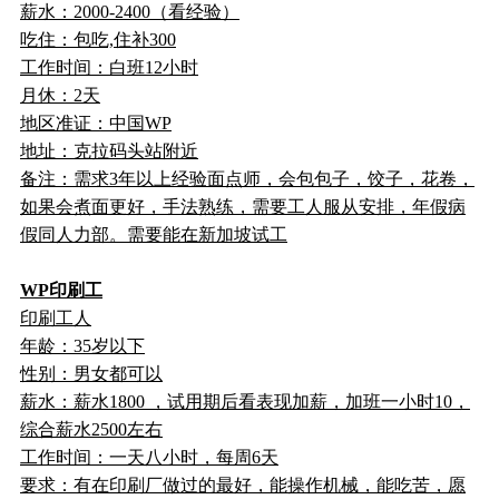
薪水：2000-2400（看经验）
吃住：包吃,住补300
工作时间：白班12小时
月休：2天
地区准证：中国WP
地址：克拉码头站附近
备注：需求3年以上经验面点师，会包包子，饺子，花卷，
如果会煮面更好，手法熟练，需要工人服从安排，年假病
假同人力部。需要能在新加坡试工
WP印刷工
印刷工人
年龄：35岁以下
性别：男女都可以
薪水：薪水1800 ，试用期后看表现加薪，加班一小时10，
综合薪水2500左右
工作时间：一天八小时，每周6天
要求：有在印刷厂做过的最好，能操作机械，能吃苦，愿