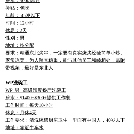
薪水：3000新/月
补贴：包吃
年龄： 45岁以下
时间：12小时
休息：2天
性别：男
地址：按分配
要求：精通东北烤串，一定要有真实烧烤经验简单小炒、
家常凉菜，为人踏实稳重，能与其他员工和睦相处，需附
带视频，最好是东北人
WP洗碗工
WP 男 高级印度餐厅洗碗工
薪水：$1400+$300+提供工作餐
工作时间：每天10小时
休息：月休4天
工作要求：清洗碗碟厨房卫生；里面有中国人，40岁以下
地址：靠近牛车水