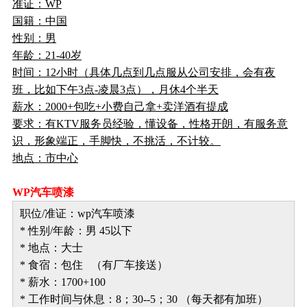
准证：WP
国籍：中国
性别：男
年龄：21-40岁
时间：12小时（具体几点到几点服从公司安排，会有夜
班，比如下午3点-凌晨3点），月休4个半天
薪水：2000+包吃+小费自己拿+卖洋酒有提成
要求：有KTV服务员经验，懂设备，性格开朗，有服务意
识，形象端正，手脚快，不挑活，不计较。
地点：市中心
WP汽车喷漆
职位/准证：wp汽车喷漆
* 性别/年龄：男 45以下
* 地点：大士
* 食宿：包住 （有厂车接送）
* 薪水：1700+100
* 工作时间与休息：8；30--5；30 （每天都有加班）