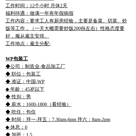
工作时间：12个小时 月休2天
福利待遇：做满一年有年假病假
工作内容：要求工人有厨房经验，主要是备菜、切菜、炒
饭等工作，（一天大概需要炒饭200份左右）性格态度要
好，服从雇主安排。
工作地点：雇主分配·
WP包装工
◆公司：制造业-食品加工厂
◆ 职位：包装工
◆ 准证：中国-WP
◆ 年龄：45岁以下
◆ 性别：男
◆ 薪水：1600-1800（看经验）
◆ 吃住：包住
◆ 时间：拜一-拜五：7.30am-6pm 拜六：8am-2pm
◆ 休息：6
◆ 加班：1.5