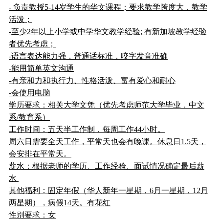
- 负责教授5-14岁学生的华文课程；要求教学跨度大，教学
活泼；
-至少2年以上小学或中学华文教学经验; 有新加坡教学经验
者优先考虑；
-语言表达能力强，普通话标准，咬字发音准确
-能用简单英文沟通
-有亲和力和执行力、性格活泼、富有爱心和耐心
-会使用电脑
学历要求：相关大学文凭（优先考虑师范大学毕业，中文
系/教育系）
工作时间：五天半工作制，每周工作44小时。
周六日需要全天工作，平常天也会有晚课。休息日1.5天，
会安排在平常天。
薪水：根据老师的学历、工作经验、面试情况确定最后薪
水
其他福利：固定年假（华人新年一星期，6月一星期，12月
两星期），病假14天。有花红
性别要求：女