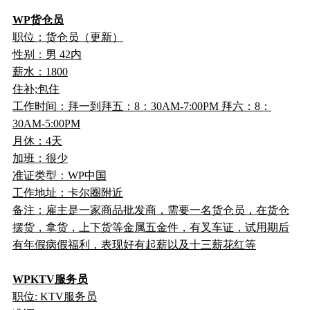
WP货仓员
职位：货仓员（更新）
性别：男 42内
薪水：1800
住补;包住
工作时间：拜一到拜五：8：30AM-7:00PM 拜六：8：
30AM-5:00PM
月休：4天
加班：很少
准证类型：WP中国
工作地址：卡尔圈附近
备注：雇主是一家商品批发商，需要一名货仓员，在货仓
摆货，拿货，上下货等金属五金件，有叉车证，试用期后
有年假病假福利，表现好有起薪以及十三薪花红等
WPKTV服务员
职位: KTV服务员