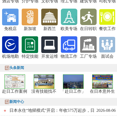
酒店专场
介护专场
文职专场
理工专场
建筑专场
司机专场
免税店
新加坡
新西兰
欧美专场
在日转职
餐饮工作
机场地勤
特定技能
开发运维
物流工作
工厂专场
面试会
头条新闻
赴日工作案例
没有技能找不
「赴日工作」
在日本意外生
新闻中心
日本永住“地狱模式”开启：年收575万起步，日
2026-08-06