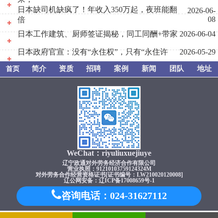
日本缺司机缺疯了！年收入350万起，夜班能翻
2026-06-
08
倍
日本工作建筑、厨师签证揭秘，同工同酬+带家
2026-06-04
日本政府官宣：没有“永住权”，只有“永住许
2026-05-29
简介
资质
招聘
案例
新闻
团队
地址
首页
WeChat：riyuliuxuejiuye
辽宁政通对外劳务经济合作有限公司
营业执照：91210103759124324M
对外劳务合作经营资格证书[证书编号：LW210020120008]
辽公网安备：辽ICP备17008659号-1
咨询电话：024-31627112