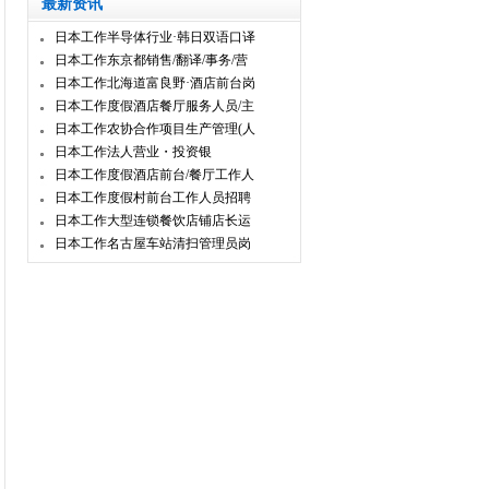
最新资讯
日本工作半导体行业·韩日双语口译
日本工作东京都销售/翻译/事务/营
日本工作北海道富良野·酒店前台岗
日本工作度假酒店餐厅服务人员/主
日本工作农协合作项目生产管理(人
日本工作法人营业・投资银
日本工作度假酒店前台/餐厅工作人
日本工作度假村前台工作人员招聘
日本工作大型连锁餐饮店铺店长运
日本工作名古屋车站清扫管理员岗