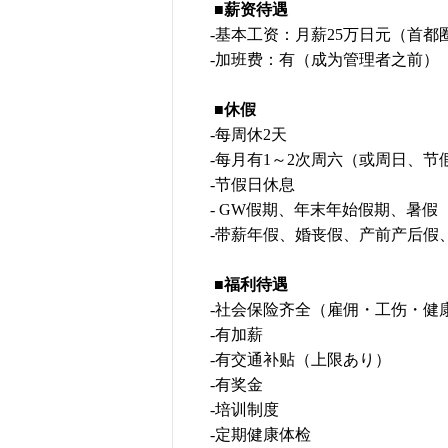
■薪资待遇
-基本工资：月薪25万日元（首都
-加班费：有（成为管理者之前）
■休假
-每周休2天
-每月有1～2次周六（或周日、节
-节假日休息
- GW假期、年末年始假期、暑假
-带薪年假、婚丧假、产前产后假
■福利待遇
-社会保险齐全（雇佣・工伤・健
-有加薪
-有交通补贴（上限あり）
-有奖金
-培训制度
-定期健康体检