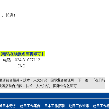
川、长浜）
【
电话在线报名应聘即可
】
电话：
024-31627112
END
店前台招募 – 技术・人文知识・国际业务签证可
下一篇：
「在日转
级酒店前台招募 – 技术・人文知识・国际业务签证可
通日本劳务
赴日工作案例
日本工作招聘
赴日工作资讯
赴日工作