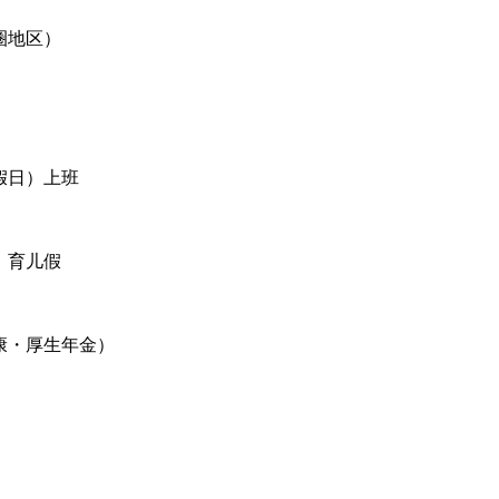
圈地区）
假日）上班
、育儿假
康・厚生年金）