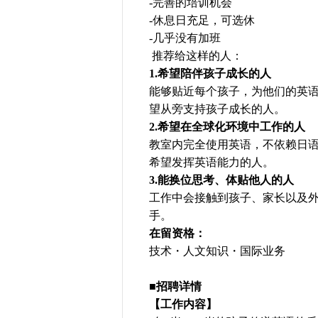
-完善的培训机会
-休息日充足，可选休
-几乎没有加班
推荐给这样的人：
1.希望陪伴孩子成长的人
能够贴近每个孩子，为他们的英
望从旁支持孩子成长的人。
2.希望在全球化环境中工作的人
教室内完全使用英语，不依赖日语
希望发挥英语能力的人。
3.能换位思考、体贴他人的人
工作中会接触到孩子、家长以及
手。
在留资格：
技术・人文知识・国际业务
■招聘详情
【工作内容】