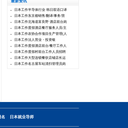
最新资讯
日本工作半导体行业·韩日双语口译
日本工作东京都销售/翻译/事务/营
日本工作北海道富良野·酒店前台岗
日本工作度假酒店餐厅服务人员/主
日本工作农协合作项目生产管理(人
日本工作法人营业・投资银
日本工作度假酒店前台/餐厅工作人
日本工作度假村前台工作人员招聘
日本工作大型连锁餐饮店铺店长运
日本工作名古屋车站清扫管理员岗
报名
日本就业导师