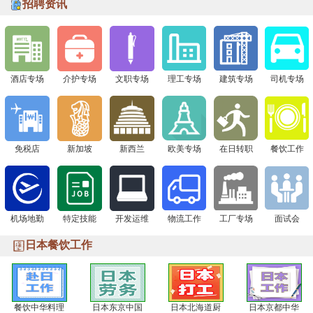
下一站 8月1日广州现场面试会，通信公司&免税店“赴日
招聘资讯
签证+高薪offer一站搞定！
下一站 8月1日广州现场面试会，通信公司&免税店“赴日
签证+高薪offer一站搞定！
酒店专场
介护专场
文职专场
理工专场
建筑专场
司机专场
免税店
新加坡
新西兰
欧美专场
在日转职
餐饮工作
机场地勤
特定技能
开发运维
物流工作
工厂专场
面试会
日本餐饮工作
餐饮中华料理
日本东京中国
日本北海道厨
日本京都中华